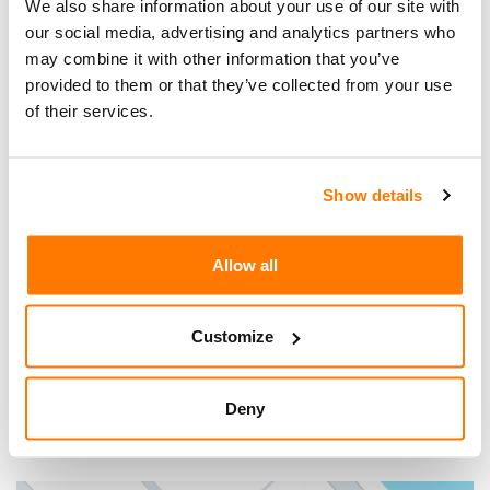
We also share information about your use of our site with
September 2024
our social media, advertising and analytics partners who
Anmeldung erforderlich.
may combine it with other information that you’ve
provided to them or that they’ve collected from your use
of their services.
Show details
Passt Ihnen das Datum nicht? In unserer
Eventagenda
finden Sie weitere Veranstaltungen
.
Allow all
Customize
Anreise
Deny