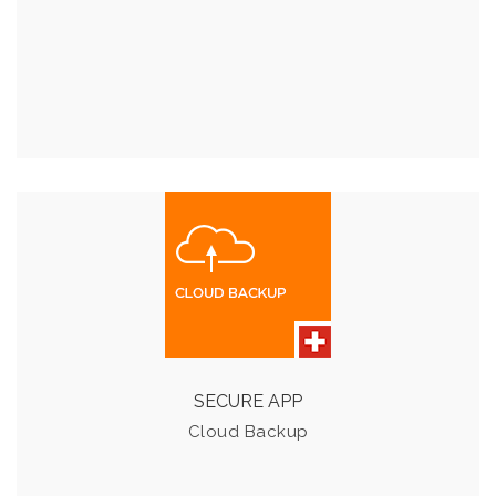
CLOUD BACKUP
Die Cloud Backup App von META10 bietet Unternehmen
die Möglichkeit, ihre Daten an einem anderen Standort
zu sichern.
SECURE APP
Cloud Backup
Details & Preise