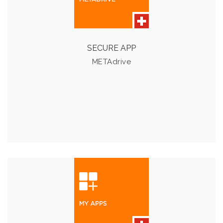
Mit der METAdrive App erhalten Sie die Möglichkeit,
Daten einfach und schnell über mehrere Geräte
abzugleichen oder zu teilen.
SECURE APP
METAdrive
Details & Preise
MY APPS
My Apps bietet alle branchen­spezifische Applikationen
für KMU. Die Lizenzen können mitgebracht werden.