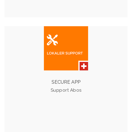
SUPPORT ABOS
Für lokalen Support stellen wir Ihnen drei verschiedene
Abos zur Verfügung.
SECURE APP
Details & Preise
Support Abos