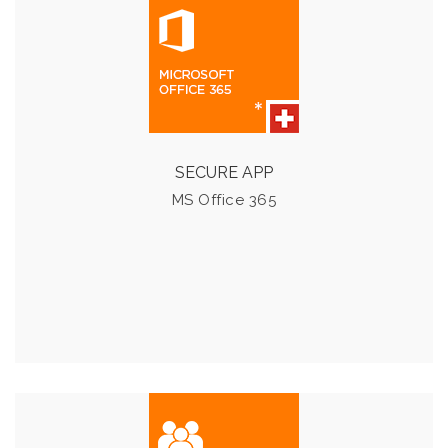
MS OFFICE 365
Microsoft Office 365, stellt verschiedene Pakete als
Abonnement zur Auswahl. Die Daten werden in der EU
gespeichert.
SECURE APP
MS Office 365
Details & Preise
MS TEAMS