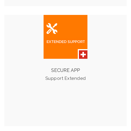
SUPPORT EXTENDED
Erweitern Sie den Support für Notfälle, welcher von MO
bis SO von 07:00 - 19:00 Uhr zur Verfügung steht
SECURE APP
Details & Preise
Support Extended