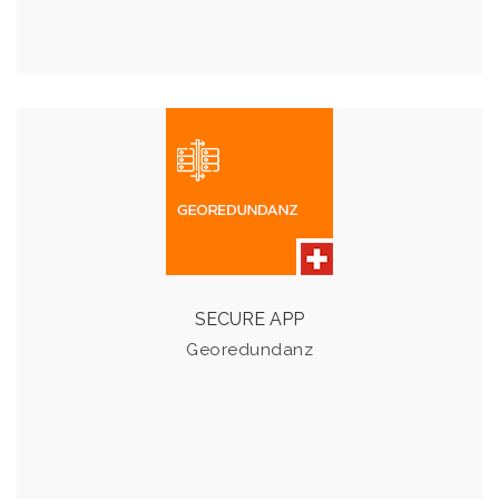
GEOREDUNDANZ
Profitieren Sie dank mehrerer Rechenzentrum-
Standorten von einer hohen Ausfallsicherheit im
Ernstfall.
SECURE APP
Georedundanz
Details & Preise