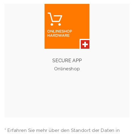
ONLINESHOP
In unserem Shop finden Sie ein erweitertes Sortiment an
Hardware und bereits zusammen­gestellten Standard
Arbeitsplätzen.
SECURE APP
Onlineshop
Zum Shop
* Erfahren Sie mehr über den Standort der Daten in