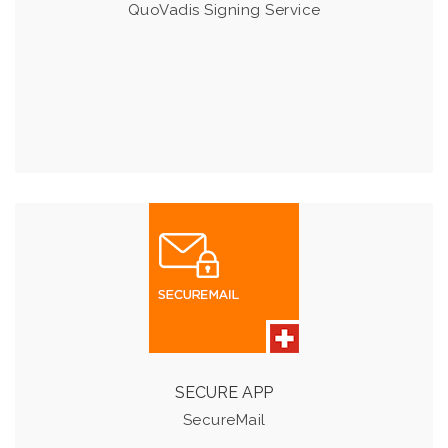
QuoVadis Signing Service
SECUREMAIL
Mit der SecureMail App von META10 wird die gesamte E-
Mail Kommunikation von Unternehmen sicher
verschlüsselt.
SECURE APP
SecureMail
Details & Preise