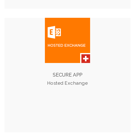
HOSTED EXCHANGE
Mit der META10 Hosted Exchange App wird das Arbeiten,
aber vor allem die Kommunikation um einiges
vereinfacht.
SECURE APP
Hosted Exchange
Details & Preise