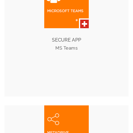
Laden Sie andere ganz einfach zur Zusammenarbeit ein
- mit Chat, Besprechungen und Telefonanrufen in einer
Lösung.
SECURE APP
MS Teams
Details & Preise
METADRIVE