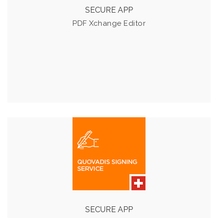
SECURE APP
Details & Preise
PDF Xchange Editor
QUOVADIS SIGNING SERVICE
Erstellen Sie rechtsgültige elektronische Unterschriften -
Tokenless und unlimitiert!
SECURE APP
Details & Preise