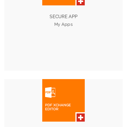
SECURE APP
Details & Preise
My Apps
PDF XCHANGE EDITOR
Falls Sie die Möglichkeit benötigen, PDFs zu bearbeiten,
steht Ihnen die PDF Xchange Editor App zur Verfügung.