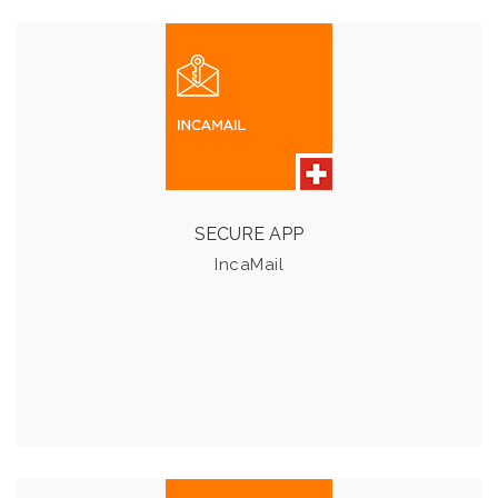
INCA MAIL
Versenden und empfangen Sie E-Mails verschlüsselt und
per Einschreiben.
SECURE APP
Details & Preise
IncaMail