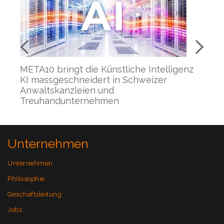
mts
META10 bringt die Künstliche Intelligenz
Da
KI massgeschneidert in Schweizer
wa
nz
Anwaltskanzleien und
ho
Treuhandunternehmen
Unternehmen
Unternehmen
Philosophie
Geschäftsleitung
Jobs