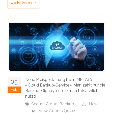
weiterlesen
Neue Preisgestaltung beim META10
05
«Cloud Backup-Service»: Man zahlt nur die
Feb
Backup-Gigabytes, die man tatsächlich
nutzt!
,
Secure Cloud
Backup
|
News
View Counts (3074)
|