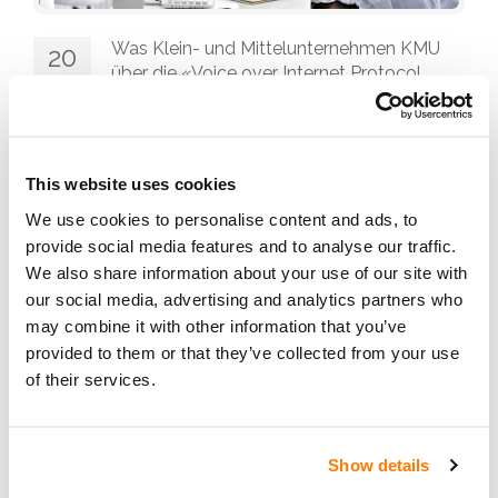
Was Klein- und Mittelunternehmen KMU
20
über die «Voice over Internet Protocol
Sep
VoIP»-Telefonie wissen sollten
,
,
,
Internet
Technologie
KMU
View
Secure Cloud
|
News
|
This website uses cookies
Counts (2878)
We use cookies to personalise content and ads, to
In der Schweiz haben fast alle Telefonanbieter die
provide social media features and to analyse our traffic.
We also share information about your use of our site with
klassischen «Integrated Services Digital Network
our social media, advertising and analytics partners who
ISDN-Telefonanschlüsse abgeschaltet. Deshalb
may combine it with other information that you’ve
nutzen heute die allermeisten Unternehmen die
provided to them or that they’ve collected from your use
«Voice over Internet Protocol VoIP»-Telefonie. Das
of their services.
ist laut «Wikipedia» das Telefonieren über
Rechnernetze, welche nach Internetstandards
aufgebaut sind. Dabei werden die für die Telefonie
Show details
typischen Informationen wie Sprache und