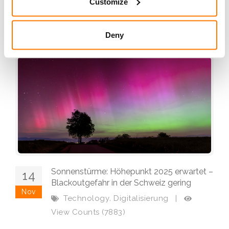
Customize
weiterlesen
Deny
Sonnenstürme: Höhepunkt 2025 erwartet –
14
Blackoutgefahr in der Schweiz gering
Nov
,
Technology
Digitalisierung
|
View Counts (7883)