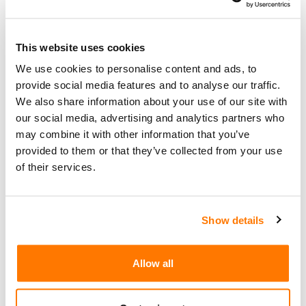
Dez
einer authentifizierten Online-Identität
verhelfen
This website uses cookies
,
View Counts
KI
Technology
|
(2078)
We use cookies to personalise content and ads, to
provide social media features and to analyse our traffic.
2019 gründete der Künstliche-Intelligenz-Star Sam
We also share information about your use of our site with
Altman gemeinsam mit dem Harvard-Abgänger
our social media, advertising and analytics partners who
may combine it with other information that you’ve
Max Novendstern und dem deutschen Physiker
provided to them or that they’ve collected from your use
Alexander Blania das Start-up «Tools for
of their services.
Humanity». Ziel: Schaffung der global anerkannten
Online-Identität «World ID» für alle Menschen und
Schaffung der damit verbundenen Kryptowährung
Show details
«Worldcoin (WLD)», die für alle Menschen
zugänglich ist. Heute läuft das Projekt unter dem
Allow all
Namen «World Network», hat bislang insgesamt
250 Millionen US-Dollar Investorengeld ein...