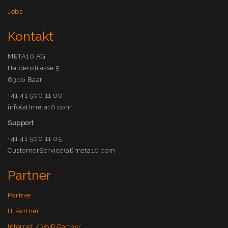
Jobs
Kontakt
META10 AG
Haldenstrasse 5
6340 Baar
+41 41 500 11 00
info(at)meta10.com
Support
+41 41 500 11 05
CustomerService(at)meta10.com
Partner
Partner
IT Partner
Internet / VoIP Partner