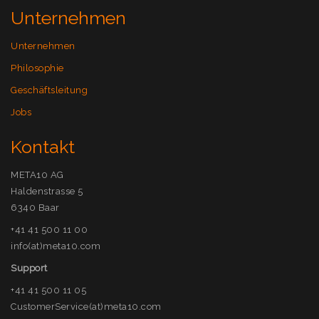
Unternehmen
Unternehmen
Philosophie
Geschäftsleitung
Jobs
Kontakt
META10 AG
Haldenstrasse 5
6340 Baar
+41 41 500 11 00
info(at)meta10.com
Support
+41 41 500 11 05
CustomerService(at)meta10.com