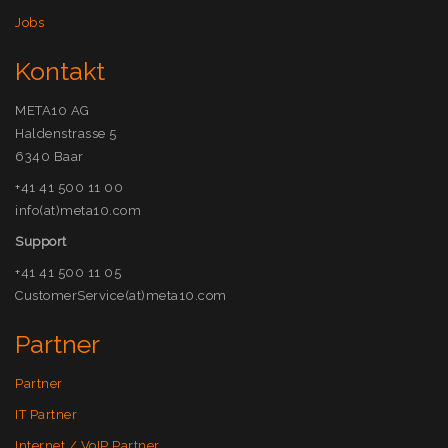
Jobs
Kontakt
META10 AG
Haldenstrasse 5
6340 Baar
+41 41 500 11 00
info(at)meta10.com
Support
+41 41 500 11 05
CustomerService(at)meta10.com
Partner
Partner
IT Partner
Internet / VoIP Partner